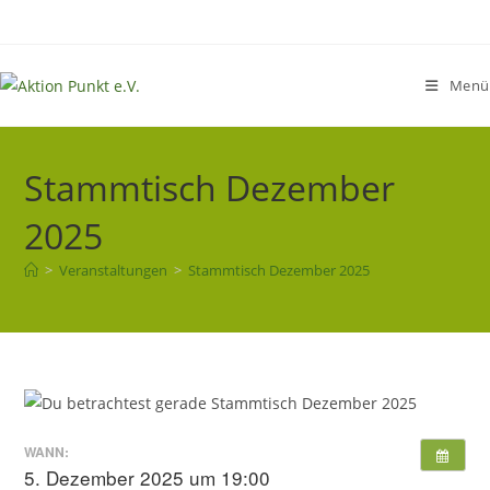
Zum
Inhalt
springen
Menü
Stammtisch Dezember
2025
>
Veranstaltungen
>
Stammtisch Dezember 2025
WANN:
5. Dezember 2025 um 19:00